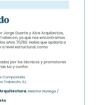
do
r Jorge Duarte y Alce Arquitectos,
 Trabecon, ya que nos encontramos
 los años 70/80. Habia que apdarla a
o a nivel estructural, como
izados por los técnicos y promotores
as luz y confor.
de Compostela
s Trabecón, S.L.
 Arquitectura
, Melchor Noriega /
eto