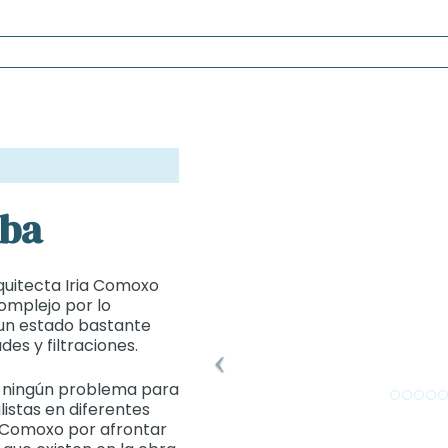
oba
quitecta Iria Comoxo
omplejo por lo
 un estado bastante
s y filtraciones.
 ningún problema para
istas en diferentes
a Comoxo por afrontar