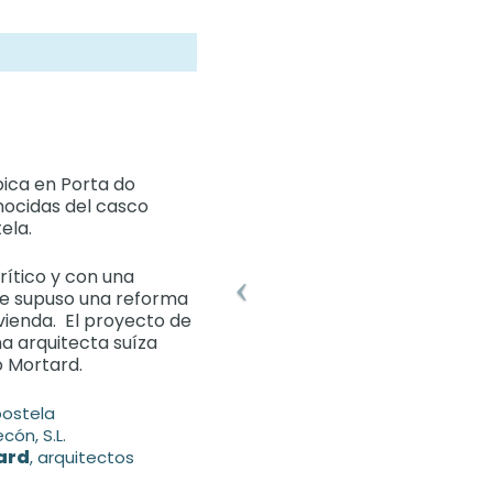
ica en Porta do
nocidas del casco
ela.
rítico y con una
ue supuso una reforma
ivienda. El proyecto de
na arquitecta suíza
o Mortard.
ostela
cón, S.L.
ard
, arquitectos