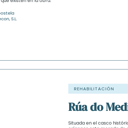
que existen en la obra.
ostela
con, S.L.
REHABILITACIÓN
Rúa do Med
Situada en el casco histór